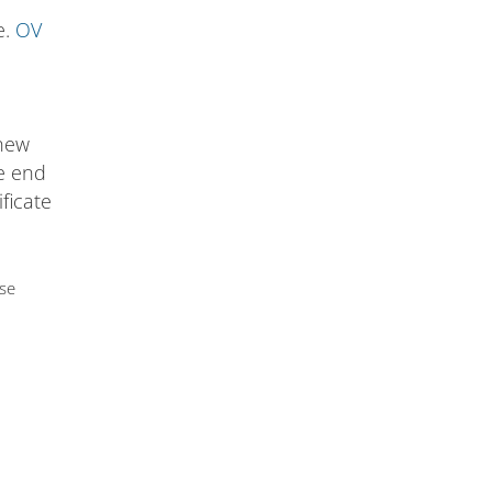
e.
OV
 new
he end
ificate
use