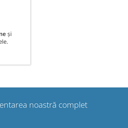
me
și
ele.
ementarea noastră complet