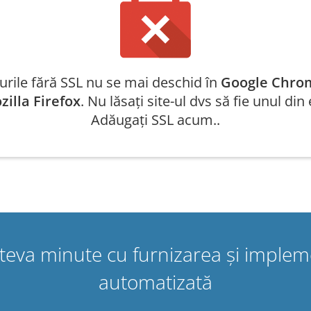
-urile fără SSL nu se mai deschid în
Google Chro
zilla Firefox
. Nu lăsați site-ul dvs să fie unul din 
Adăugați SSL acum..
 câteva minute cu furnizarea și impl
automatizată