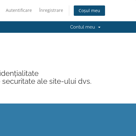
Autentificare
Înregistrare
Coșul meu
Contul meu
idențialitate
securitate ale site-ului dvs.