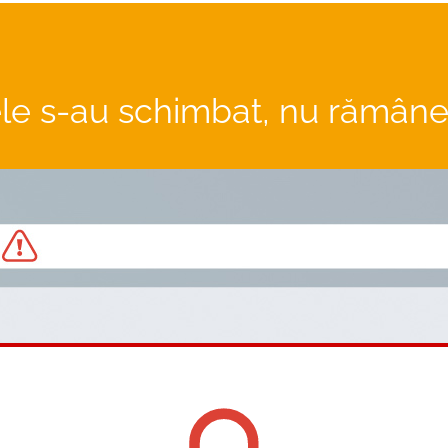
le s-au schimbat, nu rămâneț