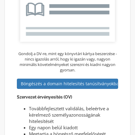
Gondolj a DV-re, mint egy könyvtári kártya beszerzése -
nincs igazolás arról, hogy ki igazán vagy, nagyon
minimális követelményeket szerezni és kiadni nagyon
gyorsan.
Böngészés a domain hitelesítés tanúsítványokban
Szervezet érvényesítés (OV)
Továbbfejlesztett validálás, beleértve a
kérelmező személyazonosságának
hitelesítését
Egy napon belül kiadott
Megtartja a böngésző megfelelőségét