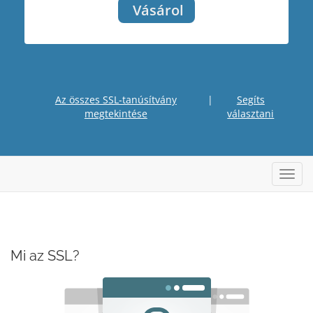
Vásárol
Az összes SSL-tanúsítvány
|
Segíts
megtekintése
választani
Váltá
Mi az SSL?