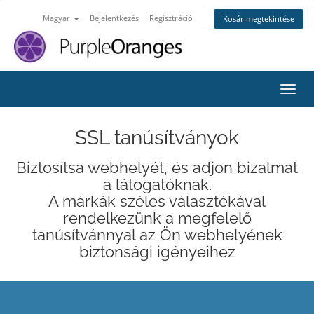
Magyar
Bejelentkezés
Regisztráció
Kosár megtekintése
Váltá
SSL tanúsítványok
Biztosítsa webhelyét, és adjon bizalmat
a látogatóknak.
A márkák széles választékával
rendelkezünk a megfelelő
tanúsítvánnyal az Ön webhelyének
biztonsági igényeihez