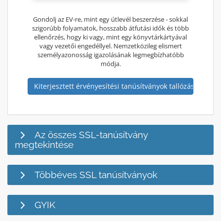
Gondolj az EV-re, mint egy útlevél beszerzése - sokkal
szigorúbb folyamatok, hosszabb átfutási idők és több
ellenőrzés, hogy ki vagy, mint egy könyvtárkártyával
vagy vezetői engedéllyel. Nemzetközileg elismert
személyazonosság igazolásának legmegbízhatóbb
módja.
Kiterjesztett érvényesítési tanúsítványok tallózása
Az összes SSL-tanúsítvány
megtekintése
Többéves SSL tanúsítványok
GYIK