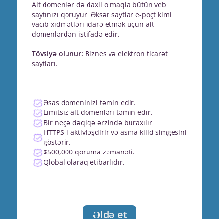
Alt domenlər də daxil olmaqla bütün veb
saytınızı qoruyur. Əksər saytlar e-poçt kimi
vacib xidmətləri idarə etmək üçün alt
domenlərdən istifadə edir.
Tövsiyə olunur:
Biznes və elektron ticarət
saytları.
Əsas domeninizi təmin edir.
Limitsiz alt domenləri təmin edir.
Bir neçə dəqiqə ərzində buraxılır.
HTTPS-i aktivləşdirir və asma kilid simgesini
göstərir.
$500,000 qoruma zəmanəti.
Qlobal olaraq etibarlıdır.
Əldə et