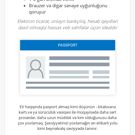
Brauzer və digər sənaye uyğunluğunu
qoruyur
Elektron ticarət, onlayn bankçılıq, hesab qeydləri
daxil olmaqla həssas veb səhifələr üçün idealdır
EV haqqında pasport almaq kimi düşünün - kitabxana
kartı və ya sürücülük vəsiqəsi ilə müqayisədə daha sərt
proseslər, daha uzun müddət və kim olduğunuzu daha
çox yoxlamaq. Şəxsiyyətinizi yoxlamağın ən etibarlı yolu
kimi beynəlxalq səviyyədə tanınır.