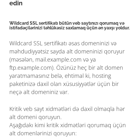
edin
Wildcard SSL sertifikatı bütün veb saytınızı qorumaq və
istifadəçilərinizi təhlükəsiz saxlamaq üçün ən yaxşı yoldur.
Wildcard SSL sertifikatı əsas domeninizi və
məhdudiyyətsiz sayda alt domeninizi qoruyur
(məsələn, mail.example.com və ya
ftp.example.com). Özünüz heç bir alt domen
yaratmamasınız belə, ehtimal ki, hosting
paketinizə daxil olan xüsusiyyətlər üçün bir
neçə alt domeniniz var.
Kritik veb sayt xidmətləri də daxil olmaqla hər
alt domeni qoruyun.
Aşağıdakı kimi kritik xidmətləri qorumaq üçün
alt domenlərinizi qoruyun: