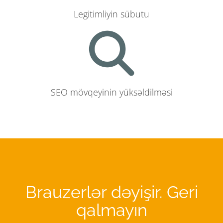
Legitimliyin sübutu
SEO mövqeyinin yüksəldilməsi
Brauzerlər dəyişir. Geri
qalmayın