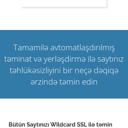
Tamamilə avtomatlaşdırılmış
təminat və yerləşdirmə ilə saytınız
təhlükəsizliyini bir neçə dəqiqə
ərzində təmin edin
Bütün Saytınızı Wildcard SSL ilə təmin