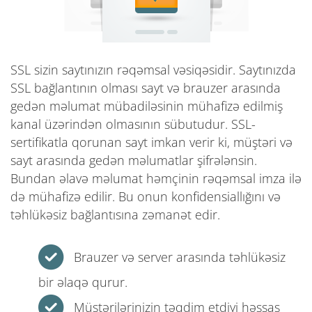
SSL sizin saytınızın rəqəmsal vəsiqəsidir. Saytınızda
SSL bağlantının olması sayt və brauzer arasında
gedən məlumat mübadiləsinin mühafizə edilmiş
kanal üzərindən olmasının sübutudur. SSL-
sertifikatla qorunan sayt imkan verir ki, müştəri və
sayt arasında gedən məlumatlar şifrələnsin.
Bundan əlavə məlumat həmçinin rəqəmsal imza ilə
də mühafizə edilir. Bu onun konfidensiallığını və
təhlükəsiz bağlantısına zəmanət edir.
Brauzer və server arasında təhlükəsiz
bir əlaqə qurur.
Müştərilərinizin təqdim etdiyi həssas