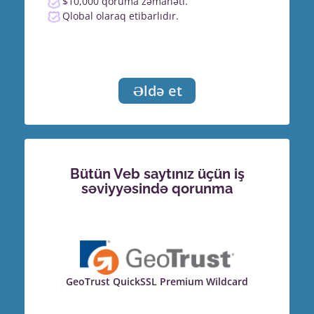
$10,000 qoruma zəmanəti.
Qlobal olaraq etibarlıdır.
Əldə et
Bütün Veb saytınız üçün iş
səviyyəsində qorunma
GeoTrust QuickSSL Premium Wildcard