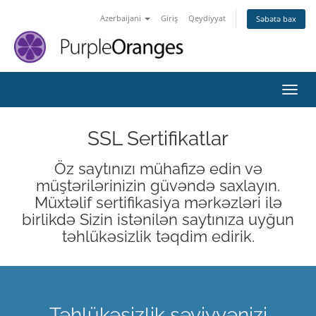
Azerbaijani
Giriş
Qeydiyyat
Səbətə bax
Naviq
SSL Sertifikatlar
Öz saytınızı mühafizə edin və
müştərilərinizin güvəndə saxlayın.
Müxtəlif sertifikasiya mərkəzləri ilə
birlikdə Sizin istənilən saytınıza uyğun
təhlükəsizlik təqdim edirik.
Təhlükəsizlik səviyyənizi