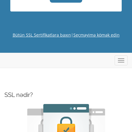
Bütün SSL Sertifikatlara baxın
|
Seçməyimə kömək edin
Naviq
SSL nədir?