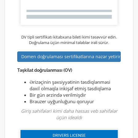
DV tipli sertifikatı kitabxana bileti kimi təsəvvür edin.
Doğrulama üçün minimal tələblər irəli sürür.
Domen doğrulaması sertifikatlarına nəzər yetirin
Təşkilat doğrulanması (OV)
Ərizəçinin şəxsiyyətinin təsdiqlənməsi
daxil olmaqla inkişaf etmiş təsdiqləmə
Bir gün ərzində verilmişdir
Brauzer uyğunluğunu qoruyur
Giriş səhifələri kimi daha həssas veb səhifələr
üçün idealdı