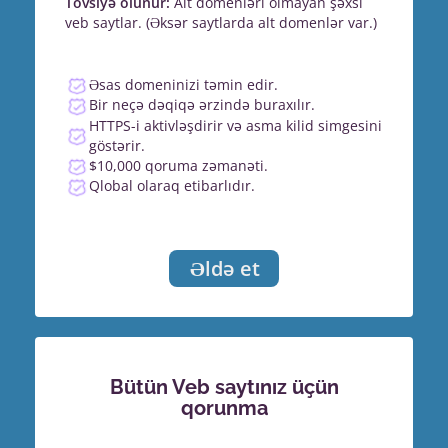
Tövsiyə olunur:
Alt domenləri olmayan şəxsi
veb saytlar. (Əksər saytlarda alt domenlər var.)
Əsas domeninizi təmin edir.
Bir neçə dəqiqə ərzində buraxılır.
HTTPS-i aktivləşdirir və asma kilid simgesini
göstərir.
$10,000 qoruma zəmanəti.
Qlobal olaraq etibarlıdır.
Əldə et
Bütün Veb saytınız üçün
qorunma