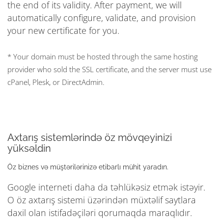
the end of its validity. After payment, we will
automatically configure, validate, and provision
your new certificate for you.
* Your domain must be hosted through the same hosting
provider who sold the SSL certificate, and the server must use
cPanel, Plesk, or DirectAdmin.
Axtarış sistemlərində öz mövqeyinizi
yüksəldin
Öz biznes və müştərilərinizə etibarlı mühit yaradın.
Google interneti daha da təhlükəsiz etmək istəyir.
O öz axtarış sistemi üzərindən müxtəlif saytlara
daxil olan istifadəçiləri qorumaqda maraqlıdır.