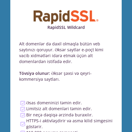
RapidSSL Wildcard
Alt domenlər də daxil olmaqla bütün veb
saytınızı qoruyur. Əksər saytlar e-poçt kimi
vacib xidmətləri idarə etmək üçün alt
domenlərdən istifadə edir.
Tövsiyə olunur:
Əksər şəxsi və qeyri-
kommersiya saytları.
Əsas domeninizi təmin edir.
Limitsiz alt domenləri təmin edir.
Bir neçə dəqiqə ərzində buraxılır.
HTTPS-i aktivləşdirir və asma kilid simgesini
göstərir.