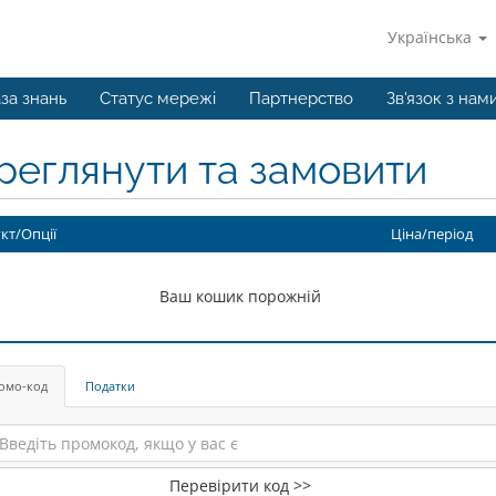
Українська
за знань
Статус мережі
Партнерство
Зв'язок з нам
реглянути та замовити
кт/Опції
Ціна/період
Ваш кошик порожній
омо-код
Податки
Перевірити код >>