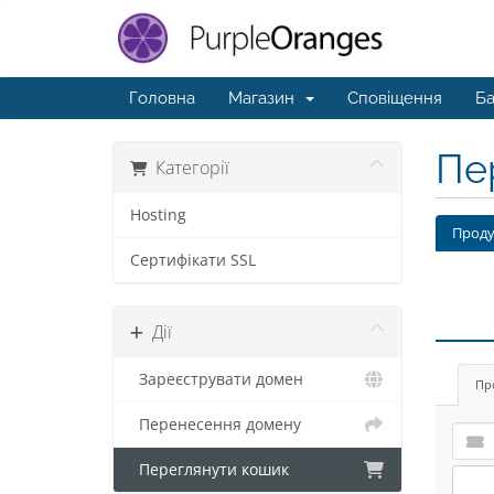
Головна
Магазин
Сповіщення
Ба
Пе
Категорії
Hosting
Проду
Сертифікати SSL
Дії
Зареєструвати домен
Пр
Перенесення домену
Переглянути кошик