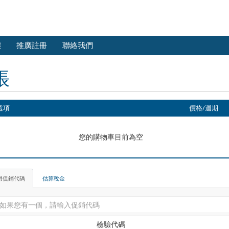
態
推廣註冊
聯絡我們
帳
選項
價格/週期
您的購物車目前為空
用促銷代碼
估算稅金
檢驗代碼