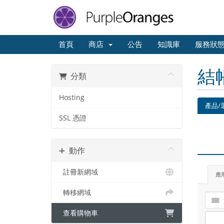
首頁
商店
公告
知識庫
服務狀
結
分類
Hosting
產品/
SSL 憑證
動作
註冊新網域
應
轉移網域
查看購物車