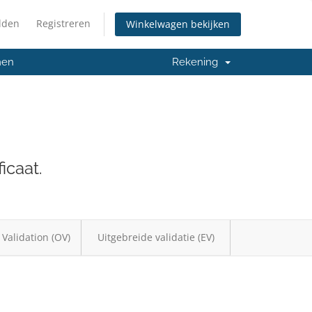
lden
Registreren
Winkelwagen bekijken
men
Rekening
icaat.
 Validation (OV)
Uitgebreide validatie (EV)