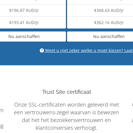
$196.87 AUD/jr
$368.63 AUD/jr
$193.41 AUD/jr
$362.16 AUD/jr
Nu aanschaffen
Nu aanschaffen
Weet u niet zeker welke u moet kiezen? Laat
Trust Site certificaat
Onze SSL-certificaten worden geleverd met
om
een vertrouwens-zegel waarvan is bewezen
dat het het bezoekersvertrouwen en
ig
klantconversies verhoogt.