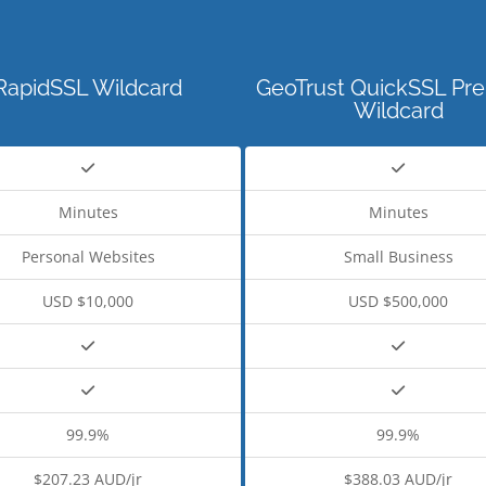
RapidSSL Wildcard
GeoTrust QuickSSL Pr
Wildcard
Minutes
Minutes
Personal Websites
Small Business
USD $10,000
USD $500,000
99.9%
99.9%
$207.23 AUD/jr
$388.03 AUD/jr