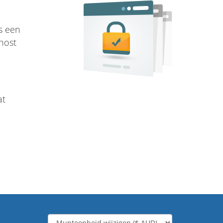
s een
host
at