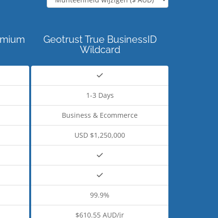
emium
Geotrust True BusinessID
Wildcard
1-3 Days
Business & Ecommerce
USD $1,250,000
99.9%
$610.55 AUD/jr