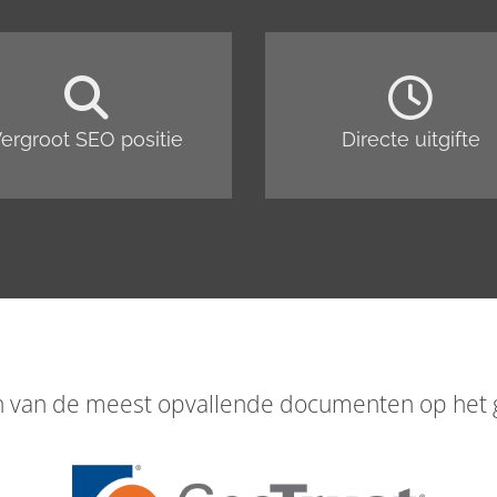
ergroot SEO positie
Directe uitgifte
en van de meest opvallende documenten op het g