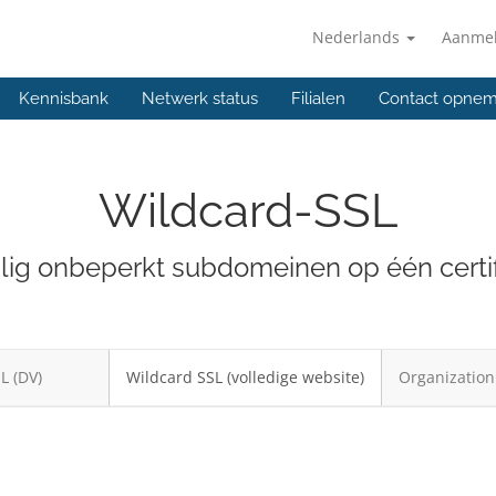
Nederlands
Aanme
Kennisbank
Netwerk status
Filialen
Contact opne
Wildcard-SSL
lig onbeperkt subdomeinen op één certif
L (DV)
Wildcard SSL (volledige website)
Organization