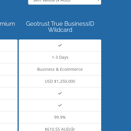
emium
Geotrust True BusinessID
Wildcard
1-3 Days
Business & Ecommerce
USD $1,250,000
99.9%
$610.55 AUD/år