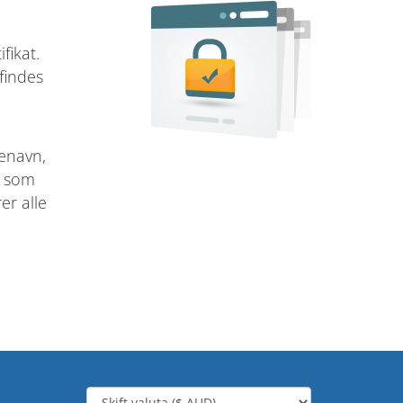
fikat.
 findes
nenavn,
, som
er alle