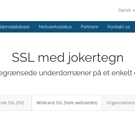
Dansk
idensdatabase
Netværksstatus
Partnere
Kontakt os
SSL med jokertegn
egrænsede underdomæner på et enkelt ce
de SSL (DV)
Wildcard SSL (hele webstedet)
Organisations