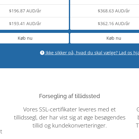
$196.87 AUD/år
$368.63 AUD/år
$193.41 AUD/år
$362.16 AUD/år
Køb nu
Køb nu
Ikke sikker på, hvad du skal vælge? Lad os h
Forsegling af tillidssted
Vores SSL-certifikater leveres med et
tillidssegl, der har vist sig at øge besøgendes
tillid og kundekonverteringer.
T
t