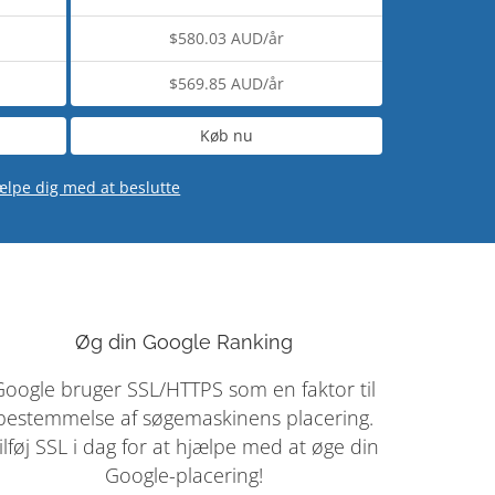
$580.03 AUD/år
$569.85 AUD/år
Køb nu
jælpe dig med at beslutte
Øg din Google Ranking
Google bruger SSL/HTTPS som en faktor til
bestemmelse af søgemaskinens placering.
ilføj SSL i dag for at hjælpe med at øge din
Google-placering!