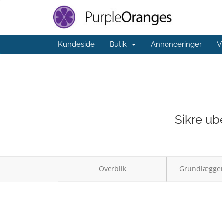
Kundeside
Butik
Annonceringer
V
Sikre ub
Overblik
Grundlæggen