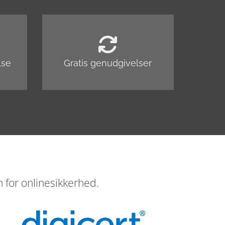
lse
Gratis genudgivelser
 for onlinesikkerhed.