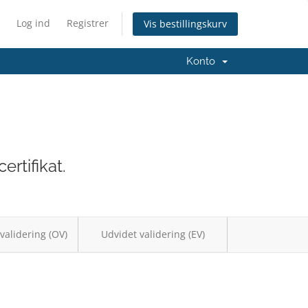
Log ind
Registrer
Vis bestillingskurv
Konto
rtifikat.
validering (OV)
Udvidet validering (EV)