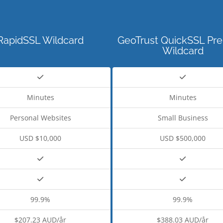
RapidSSL Wildcard
GeoTrust QuickSSL Pr
Wildcard
Minutes
Minutes
Personal Websites
Small Business
USD $10,000
USD $500,000
99.9%
99.9%
$207.23 AUD/år
$388.03 AUD/år