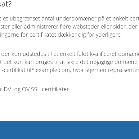
kat?
re et ubegrænset antal underdomæner på et enkelt certi
oster eller administrerer flere websteder eller sider, der
ne for certifikatet dækker dig for yderligere
, der kun udstedes til et enkelt fuldt kvalificeret domæ
at det kun kan bruges til at sikre det nøjagtige domæne
L-certifikat til*.example.com, hvor stjernen repræsenter
r DV- og OV SSL-certifikater.