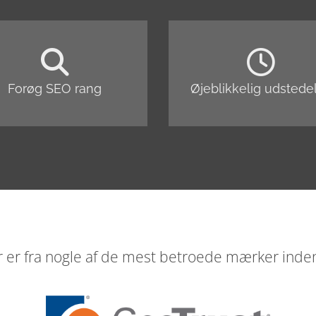
Forøg SEO rang
Øjeblikkelig udstede
er er fra nogle af de mest betroede mærker inden