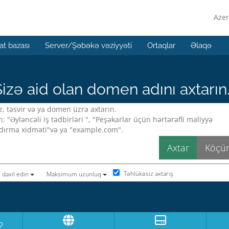
Azer
t bazası
Server/Şəbəkə vəziyyəti
Ortaqlar
Əlaqə
izə aid olan domen adını axtarın.
Təhlükəsiz axtarış
 daxil edin
Maksimum uzunluq
?