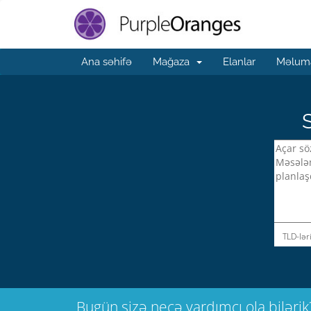
Ana səhifə
Mağaza
Elanlar
Məluma
S
TLD-ləri
Bugün sizə necə yardımçı ola bilərik