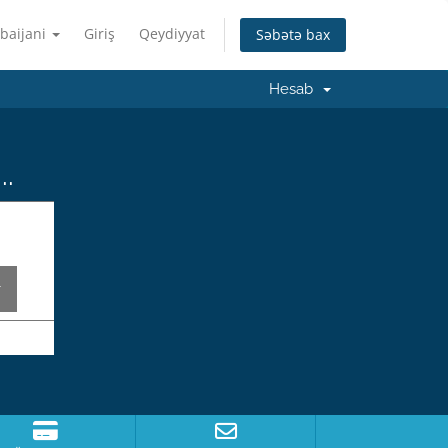
baijani
Giriş
Qeydiyyat
Səbətə bax
Hesab
..